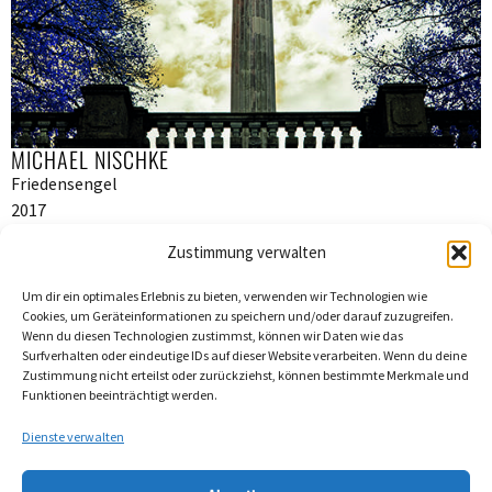
MICHAEL NISCHKE
Friedensengel
2017
Print auf Hahnemühle Metallic
Zustimmung verwalten
40 x 40 cm
Enquiry
Um dir ein optimales Erlebnis zu bieten, verwenden wir Technologien wie
Cookies, um Geräteinformationen zu speichern und/oder darauf zuzugreifen.
Description
Wenn du diesen Technologien zustimmst, können wir Daten wie das
Surfverhalten oder eindeutige IDs auf dieser Website verarbeiten. Wenn du deine
ART MUNICH 2025
Zustimmung nicht erteilst oder zurückziehst, können bestimmte Merkmale und
Funktionen beeinträchtigt werden.
Dienste verwalten
Impressum