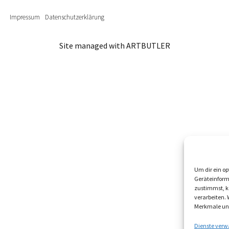
Impressum
Datenschutzerklärung
Site managed with ARTBUTLER
Um dir ein op
Geräteinform
zustimmst, kö
verarbeiten.
Merkmale und
Dienste verw