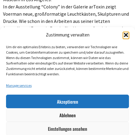
In der Ausstellung “Colony” in der Galerie arToxin zeigt
Voerman neue, großformatige Leuchtkästen, Skulpturen und
Drucke. Wie schon in den Arbeiten aus seiner letzten
Ausstellung “Entropic Empire”ist Voerman fasziniert, reale
Zustimmung verwalten
Architekturen, wie das UNO-Gebäude in New York,
nachzubauen, versetzt in eine apokalyptische, menschenleere
Um dir ein optimales Erlebnis zu bieten, verwenden wir Technologien wie
Welt. Er generiert Dystopien, Zerstörung, aber auch
Cookies, um Geräteinformationen zu speichern und/oder darauf zuzugreifen.
Schönheit. Ein unterschwelliges, düsteres Ahnen erfasst einen
Wenn du diesen Technologien zustimmst, können wir Daten wie das
Surfverhalten oder eindeutige IDs auf dieser Website verarbeiten. Wenn du deine
beim Betrachten der Arbeiten. Ein Ausblick in unsere Zukunft?
Zustimmung nicht erteilst oder zurückziehst, können bestimmte Merkmale und
Funktionen beeinträchtigt werden.
Manage services
Imprint
Akzeptieren
Data Policy
Ablehnen
Einstellungen ansehen
Site managed with ARTBUTLER